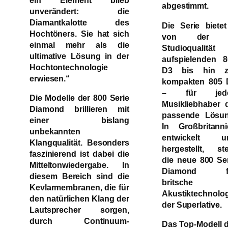
ein Element blieb
abgestimmt.
unverändert: die
Diamantkalotte des
Die Serie biete
Hochtöners. Sie hat sich
von der 
einmal mehr als die
Studioqualität
ultimative Lösung in der
aufspielenden 8
Hochtontechnologie
D3 bis hin z
erwiesen.“
kompakten 805 
– für jed
Die Modelle der 800 Serie
Musikliebhaber 
Diamond brillieren mit
passende Lösun
einer bislang
In Großbritanni
unbekannten
entwickelt u
Klangqualität. Besonders
hergestellt, st
faszinierend ist dabei die
die neue 800 Se
Mitteltonwiedergabe. In
Diamond f
diesem Bereich sind die
britsche
Kevlarmembranen, die für
Akustiktechnolog
den natürlichen Klang der
der Superlative.
Lautsprecher sorgen,
durch Continuum-
Das Top-Modell 