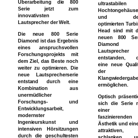
Überarbeitung die 800
ultrastabilen
Serie jetzt zum
Hochtongehäus
innovativsten
und de
Lautsprecher der Welt.
optimierten Turb
Head sind mit d
Die neue 800 Serie
neuen 800 Ser
Diamond ist das Ergebnis
Diamond
eines anspruchsvollen
Lautsprecher
Forschungsprojekts mit
entstanden, d
dem Ziel, das Beste noch
eine neue Quali
weiter zu optimieren. Die
der
neue Lautsprecherserie
Klangwiedergab
entstand durch eine
ermöglichen.
Kombination aus
unermüdlicher
Optisch präsenti
Forschungs- und
sich die Serie 
Entwicklungsarbeit,
einer
modernster
faszinierenden
Ingenieurskunst und
Ästhetik und ei
intensiven Hörsitzungen
attraktiven,
durch die geschultesten
schlanken u