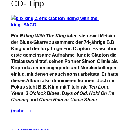
CD- Tipp
Für
Riding With The King
taten sich zwei Meister
der Blues-Gitarre zusammen: der 74-jährige B.B.
King und der 55-jährige Eric Clapton. Es war ihre
erste gemeinsame Aufnahme, für die Clapton die
Titelauswahl traf, seinen Partner Simon Climie als
Koproduzenten engagierte und Musikerkollegen
einlud, mit denen er auch sonst arbeitete. Er hätte
dieses Album also dominieren können, doch im
Fokus steht B.B. King mit Titeln wie
Ten Long
Years,
3 O’clock Blues
,
Days of Old,
Hold On I’m
Coming
und
Come Rain or Come Shine
.
(mehr …)
12. September 2015