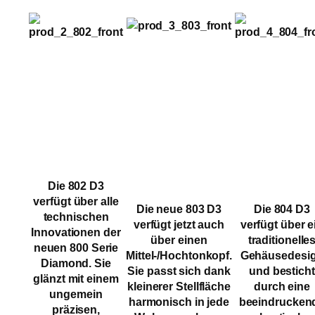
Die 802 D3
verfügt über alle
Die neue 803 D3
Die 804 D3
technischen
verfügt jetzt auch
verfügt über e
Innovationen der
über einen
traditionelle
neuen 800 Serie
Mittel-/Hochtonkopf.
Gehäusedesi
Diamond. Sie
Sie passt sich dank
und besticht
glänzt mit einem
kleinerer Stellfläche
durch eine
ungemein
harmonisch in jede
beeindrucken
präzisen,