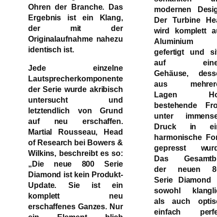
Ohren der Branche. Das
modernen Desig
Ergebnis ist ein Klang,
Der Turbine He
der mit der
wird komplett a
Originalaufnahme nahezu
Aluminium
identisch ist.
gefertigt und si
auf ein
Jede einzelne
Gehäuse, dess
Lautsprecherkomponente
aus mehrer
der Serie wurde akribisch
Lagen Ho
untersucht und
bestehende Fro
letztendlich von Grund
unter immens
auf neu erschaffen.
Druck in ei
Martial Rousseau, Head
harmonische Fo
of Research bei Bowers &
gepresst wurd
Wilkins, beschreibt es so:
Das Gesamtbi
„Die neue 800 Serie
der neuen 8
Diamond ist kein Produkt-
Serie Diamond i
Update. Sie ist ein
sowohl klangli
komplett neu
als auch optis
erschaffenes Ganzes. Nur
einfach perfe