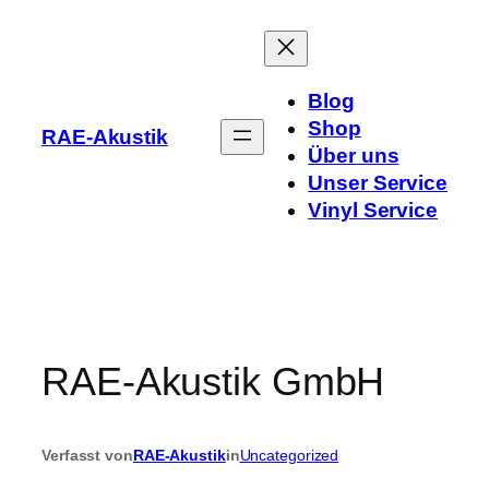
Zum
Inhalt
springen
Blog
Shop
RAE-Akustik
Über uns
Unser Service
Vinyl Service
RAE-Akustik GmbH
Verfasst von
RAE-Akustik
in
Uncategorized