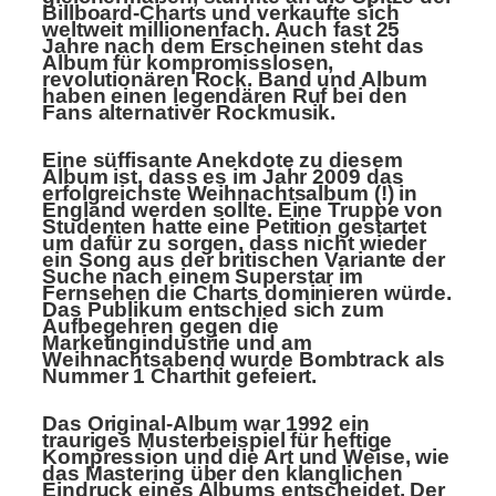
Billboard-Charts und verkaufte sich
weltweit millionenfach. Auch fast 25
Jahre nach dem Erscheinen steht das
Album für kompromisslosen,
revolutionären Rock. Band und Album
haben einen legendären Ruf bei den
Fans alternativer Rockmusik.
Eine süffisante Anekdote zu diesem
Album ist, dass es im Jahr 2009 das
erfolgreichste Weihnachtsalbum (!) in
England werden sollte. Eine Truppe von
Studenten hatte eine Petition gestartet
um dafür zu sorgen, dass nicht wieder
ein Song aus der britischen Variante der
Suche nach einem Superstar im
Fernsehen die Charts dominieren würde.
Das Publikum entschied sich zum
Aufbegehren gegen die
Marketingindustrie und am
Weihnachtsabend wurde Bombtrack als
Nummer 1 Charthit gefeiert.
Das Original-Album war 1992 ein
trauriges Musterbeispiel für heftige
Kompression und die Art und Weise, wie
das Mastering über den klanglichen
Eindruck eines Albums entscheidet. Der