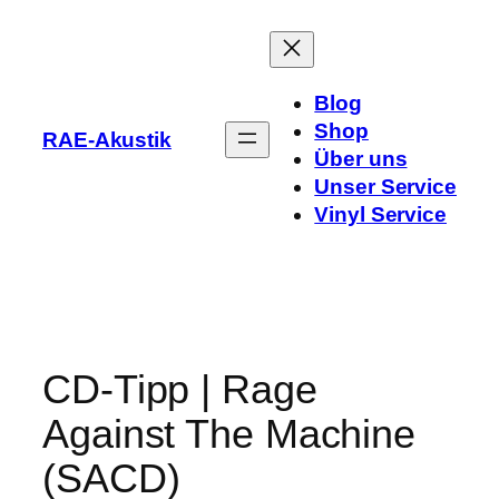
Zum
Inhalt
springen
Blog
Shop
RAE-Akustik
Über uns
Unser Service
Vinyl Service
CD-Tipp | Rage
Against The Machine
(SACD)