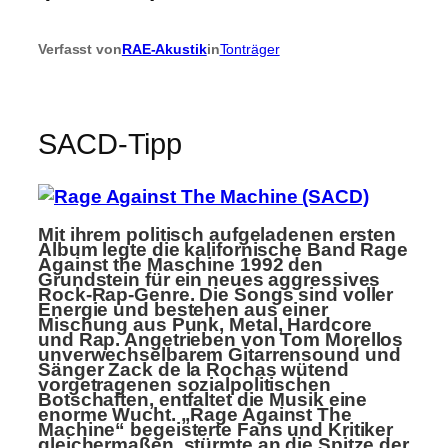
Verfasst von
RAE-Akustik
in
Tonträger
SACD-Tipp
Mit ihrem politisch aufgeladenen ersten
Album legte die kalifornische Band Rage
Against the Maschine 1992 den
Grundstein für ein neues aggressives
Rock-Rap-Genre. Die Songs sind voller
Energie und bestehen aus einer
Mischung aus Punk, Metal, Hardcore
und Rap. Angetrieben von Tom Morellos
unverwechselbarem Gitarrensound und
Sänger Zack de la Rochas wütend
vorgetragenen sozialpolitischen
Botschaften, entfaltet die Musik eine
enorme Wucht. „Rage Against The
Machine“ begeisterte Fans und Kritiker
gleichermaßen, stürmte an die Spitze der