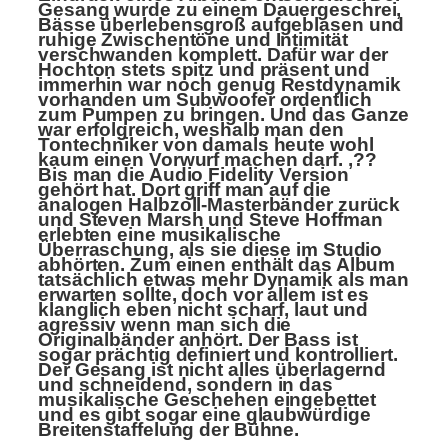
Gesang wurde zu einem Dauergeschrei,
Bässe überlebensgroß aufgeblasen und
ruhige Zwischentöne und Intimität
verschwanden komplett. Dafür war der
Hochton stets spitz und präsent und
immerhin war noch genug Restdynamik
vorhanden um Subwoofer ordentlich
zum Pumpen zu bringen. Und das Ganze
war erfolgreich, weshalb man den
Tontechniker von damals heute wohl
kaum einen Vorwurf machen darf. ‚??
Bis man die Audio Fidelity Version
gehört hat. Dort griff man auf die
analogen Halbzoll-Masterbänder zurück
und Steven Marsh und Steve Hoffman
erlebten eine musikalische
Überraschung, als sie diese im Studio
abhörten. Zum einen enthält das Album
tatsächlich etwas mehr Dynamik als man
erwarten sollte, doch vor allem ist es
klanglich eben nicht scharf, laut und
agressiv wenn man sich die
Originalbänder anhört. Der Bass ist
sogar prächtig definiert und kontrolliert.
Der Gesang ist nicht alles überlagernd
und schneidend, sondern in das
musikalische Geschehen eingebettet
und es gibt sogar eine glaubwürdige
Breitenstaffelung der Bühne.