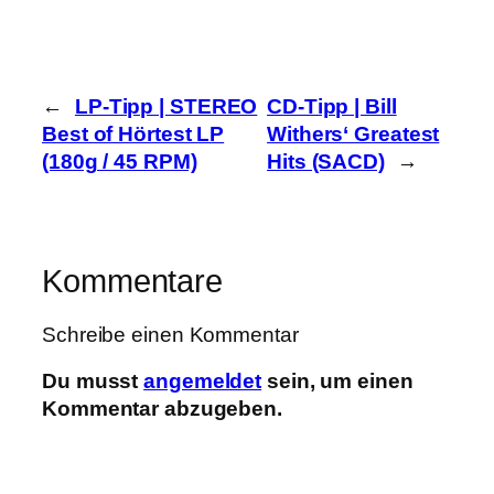
←
LP-Tipp | STEREO
CD-Tipp | Bill
Best of Hörtest LP
Withers‘ Greatest
(180g / 45 RPM)
Hits (SACD)
→
Kommentare
Schreibe einen Kommentar
Du musst
angemeldet
sein, um einen
Kommentar abzugeben.