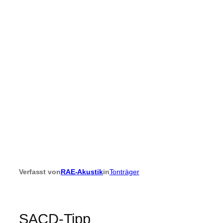
Verfasst von
RAE-Akustik
in
Tonträger
SACD-Tipp