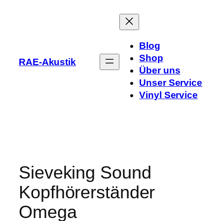
Zum
Inhalt
springen
Blog
Shop
RAE-Akustik
Über uns
Unser Service
Vinyl Service
Sieveking Sound
Kopfhörerständer
Omega