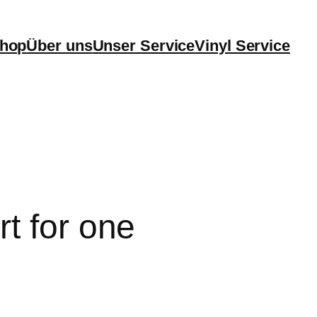
hop
Über uns
Unser Service
Vinyl Service
t for one