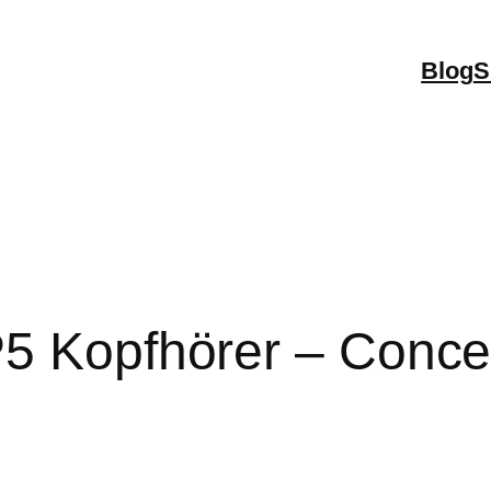
Blog
S
5 Kopfhörer – Concer