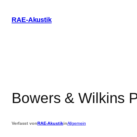
Zum
Inhalt
RAE-Akustik
springen
Bowers & Wilkins P
Verfasst von
RAE-Akustik
in
Allgemein