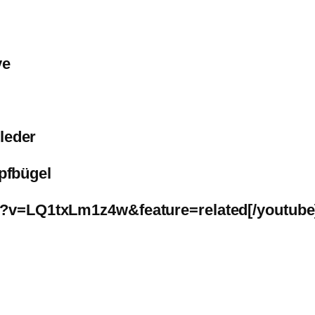
ve
leder
pfbügel
h?v=LQ1txLm1z4w&feature=related[/youtube