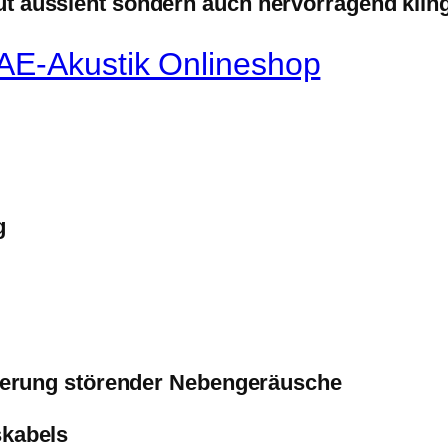
ut aussieht sondern auch hervorragend kling
AE-Akustik Onlineshop
g
erung störender Nebengeräusche
kabels