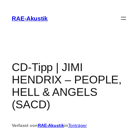
Zum
Inhalt
RAE-Akustik
springen
CD-Tipp | JIMI
HENDRIX – PEOPLE,
HELL & ANGELS
(SACD)
Verfasst von
RAE-Akustik
in
Tonträger