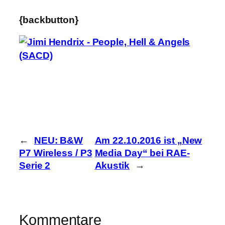
{backbutton}
←
NEU: B&W
Am 22.10.2016 ist „New
P7 Wireless / P3
Media Day“ bei RAE-
Serie 2
Akustik
→
Kommentare