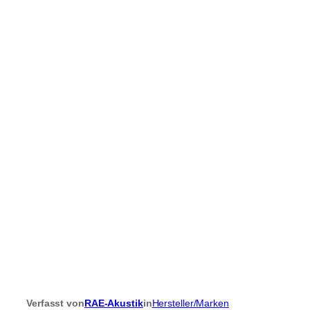
Verfasst von
RAE-Akustik
in
Hersteller/Marken