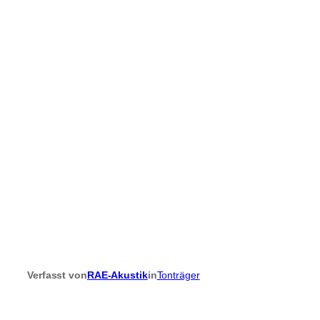
Verfasst von
RAE-Akustik
in
Tonträger