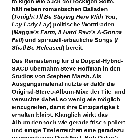
folkigen wie auch der rockigen Seite,
hält neben romantischen Balladen
(
Tonight I’ll Be Staying Here With You
,
Lay Lady Lay
) politische Worttiraden
(
Maggie’s Farm
,
A Hard Rain’s A-Gonna
Fall
) und spirituell-erbauliche Songs (
I
Shall Be Released
) bereit.
Das Remastering für die Doppel-Hybrid-
SACD übernahm Steve Hoffman in den
Studios von Stephen Marsh. Als
Ausgangsmaterial nutzte er dafür die
Original-Stereo-Album-Mixe der Titel und
versuchte dabei, so wenig wie möglich
einzugreifen, damit ihre Einzigartigkeit
erhalten bleibt. Klanglich wirkt das
Album dennoch wie gerade frisch poliert
und einige Titel erreichen eine geradezu
gespenstische Direktheit.
Bob Dylan’s