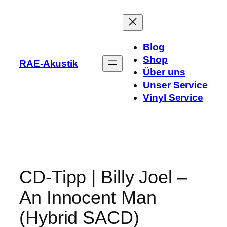
Zum
Inhalt
springen
Blog
Shop
RAE-Akustik
Über uns
Unser Service
Vinyl Service
CD-Tipp | Billy Joel –
An Innocent Man
(Hybrid SACD)