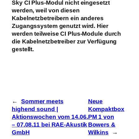
Sky CI Plus-Modul nicht eingesetzt
werden, weil von diesen
Kabelnetzbetreibern ein anderes
Zugangssystem genutzt wird. Hier
werden teilweise CI Plus-Module durch
die Kabelnetzbetreiber zur Verfügung
gestellt.
←
Sommer meets
Neue
highend sound |
Kompaktbox
Aktionswochen vom 14.06.
PM 1 von
– 07.08.11 bei RAE-Akustik
Bowers &
GmbH
Wilkins
→