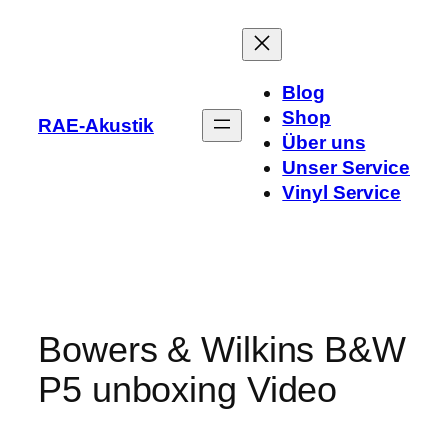
Zum
Inhalt
springen
Blog
Shop
RAE-Akustik
Über uns
Unser Service
Vinyl Service
Bowers & Wilkins B&W
P5 unboxing Video